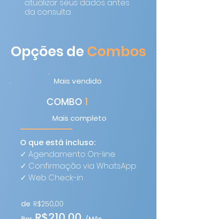
atualizar seus dados antes
da consulta
Opções de
Combos
Mais vendido
COMBO
1
Mais completo
O que está incluso:
✓ Agendamento On-line
✓ Confirmação via WhatsApp
​✓
Web Check-in
de
R$250,00
R$210,00
Por
/Mês