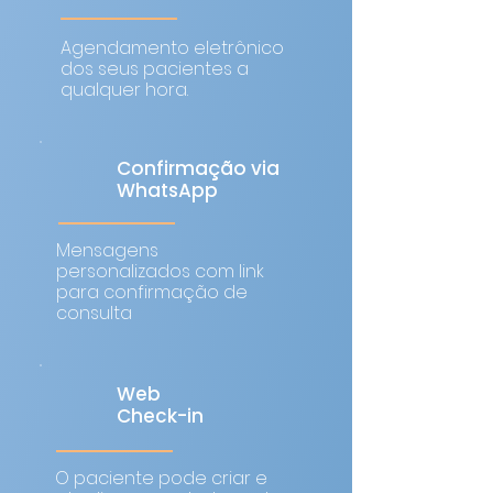
Agendamento eletrônico
dos seus pacientes a
qualquer hora.
Confirmação via
WhatsApp
Mensagens
personalizados com link
para confirmação de
consulta​
Web
Check-in
O paciente pode criar e