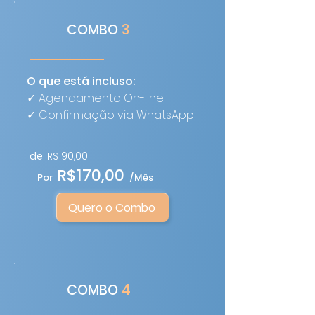
COMBO
3
O que está incluso:
✓ Agendamento On-line
✓ Confirmação via WhatsApp
de
R$190,00
R$170,00
Por
/Mês
Quero o Combo
COMBO
4