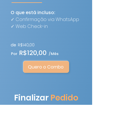
O que está incluso:
✓ Confirmação via WhatsApp
​✓
Web Check-in
de
R$140,00
R$120,00
Por
/Mês
Quero o Combo
Finalizar
Pedido
Após escolher o serviço de sua
preferência, preencha o formulário
ao lado e entraremos em contato o