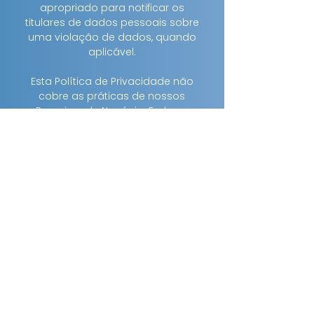
apropriado para notificar os
titulares de dados pessoais sobre
uma violação de dados, quando
aplicável.
Esta Política de Privacidade não
cobre as práticas de nossos
Parceiros de Negócio. Embora
trabalhe com Parceiros de Negócio
para melhorar a experiência do
usuário, a CLINIC Tecnologia em
Saúde não controla as tecnologias
desses Parceiros. Caberá aos
mesmos, nos termos da lei, a
adoção de práticas para atender
as exigências legais.
Do Direito dos Dados
Caso o Cliente considere que o
processamento de dados dos